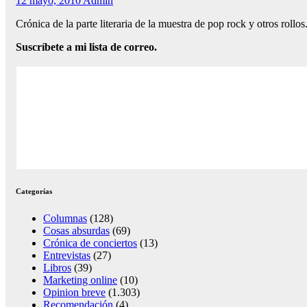
12 mayo, 2010
Admin
Crónica de la parte literaria de la muestra de pop rock y otros rol
Suscríbete a mi lista de correo.
Categorías
Columnas
(128)
Cosas absurdas
(69)
Crónica de conciertos
(13)
Entrevistas
(27)
Libros
(39)
Marketing online
(10)
Opinion breve
(1.303)
Recomendación
(4)