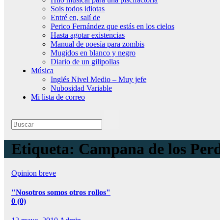
Sois todos idiotas
Entré en, salí de
Perico Fernández que estás en los cielos
Hasta agotar existencias
Manual de poesía para zombis
Mugidos en blanco y negro
Diario de un gilipollas
Música
Inglés Nivel Medio – Muy jefe
Nubosidad Variable
Mi lista de correo
Etiqueta:
Campana de los Perd
Opinion breve
"Nosotros somos otros rollos"
0 (0)