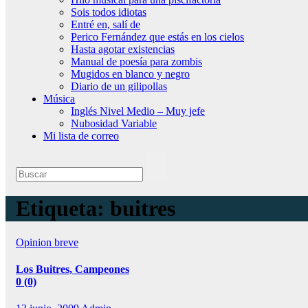
Sois todos idiotas
Entré en, salí de
Perico Fernández que estás en los cielos
Hasta agotar existencias
Manual de poesía para zombis
Mugidos en blanco y negro
Diario de un gilipollas
Música
Inglés Nivel Medio – Muy jefe
Nubosidad Variable
Mi lista de correo
Etiqueta:
buitres
Opinion breve
Los Buitres, Campeones
0 (0)