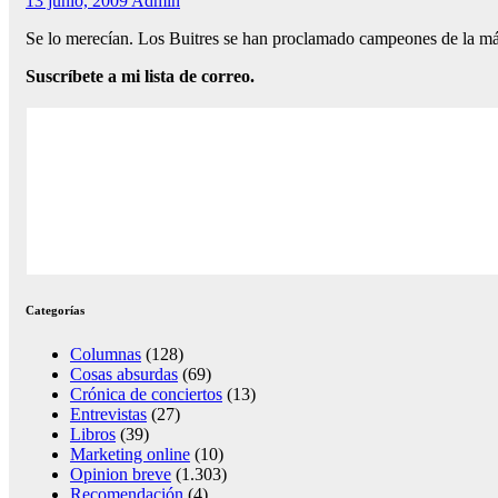
13 junio, 2009
Admin
Se lo merecían. Los Buitres se han proclamado campeones de la máx
Suscríbete a mi lista de correo.
Categorías
Columnas
(128)
Cosas absurdas
(69)
Crónica de conciertos
(13)
Entrevistas
(27)
Libros
(39)
Marketing online
(10)
Opinion breve
(1.303)
Recomendación
(4)