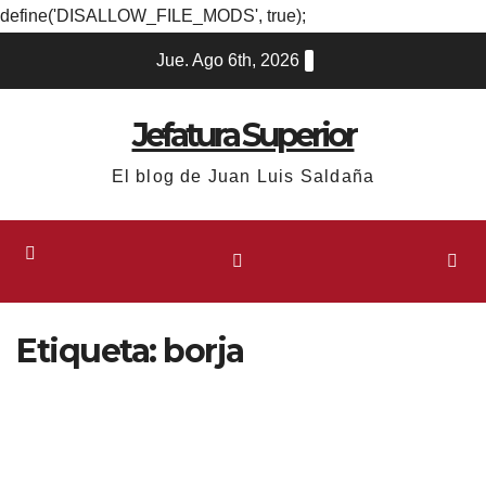
define('DISALLOW_FILE_MODS', true);
Ir
Jue. Ago 6th, 2026
al
contenido
Jefatura Superior
El blog de Juan Luis Saldaña
Etiqueta:
borja