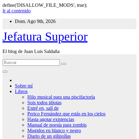
define('DISALLOW_FILE_MODS', true);
Ir al contenido
Dom. Ago 9th, 2026
Jefatura Superior
El blog de Juan Luis Saldaña
Sobre mí
Libros
Hilo musical para una piscifactoría
Sois todos idiotas
Entré en, salí de
Perico Fernández que estás en los cielos
Hasta agotar existencias
Manual de poesía para zombis
Mugidos en blanco y negro
Diario de un gilipollas