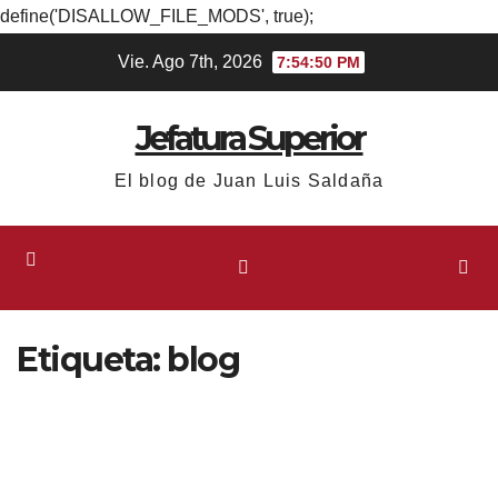
define('DISALLOW_FILE_MODS', true);
Ir
Vie. Ago 7th, 2026
7:54:51 PM
al
contenido
Jefatura Superior
El blog de Juan Luis Saldaña
Etiqueta:
blog