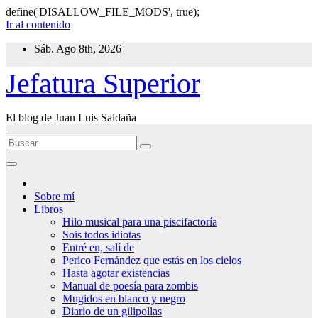
define('DISALLOW_FILE_MODS', true);
Ir al contenido
Sáb. Ago 8th, 2026
Jefatura Superior
El blog de Juan Luis Saldaña
Sobre mí
Libros
Hilo musical para una piscifactoría
Sois todos idiotas
Entré en, salí de
Perico Fernández que estás en los cielos
Hasta agotar existencias
Manual de poesía para zombis
Mugidos en blanco y negro
Diario de un gilipollas