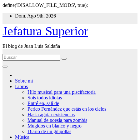
define('DISALLOW_FILE_MODS', true);
Ir
Dom. Ago 9th, 2026
al
contenido
Jefatura Superior
El blog de Juan Luis Saldaña
Sobre mí
Libros
Hilo musical para una piscifactoría
Sois todos idiotas
Entré en, salí de
Perico Fernández que estás en los cielos
Hasta agotar existencias
Manual de poesía para zombis
Mugidos en blanco y negro
Diario de un gilipollas
Música