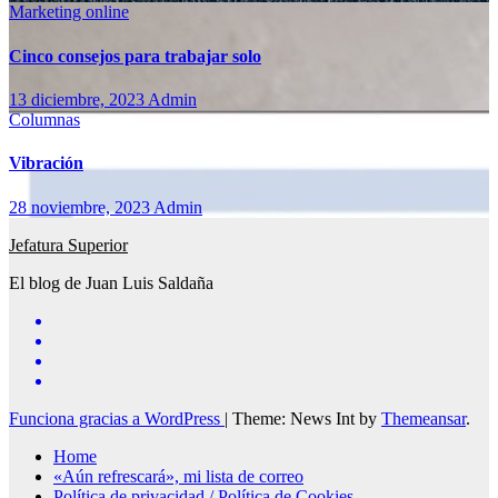
Marketing online
Cinco consejos para trabajar solo
13 diciembre, 2023
Admin
Columnas
Vibración
28 noviembre, 2023
Admin
Jefatura Superior
El blog de Juan Luis Saldaña
Funciona gracias a WordPress
|
Theme: News Int by
Themeansar
.
Home
«Aún refrescará», mi lista de correo
Política de privacidad / Política de Cookies