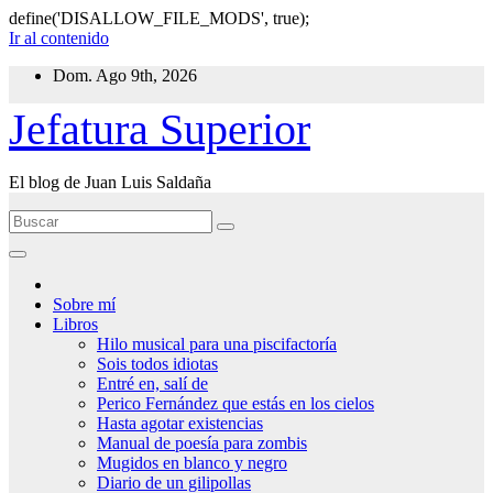
define('DISALLOW_FILE_MODS', true);
Ir al contenido
Dom. Ago 9th, 2026
Jefatura Superior
El blog de Juan Luis Saldaña
Sobre mí
Libros
Hilo musical para una piscifactoría
Sois todos idiotas
Entré en, salí de
Perico Fernández que estás en los cielos
Hasta agotar existencias
Manual de poesía para zombis
Mugidos en blanco y negro
Diario de un gilipollas