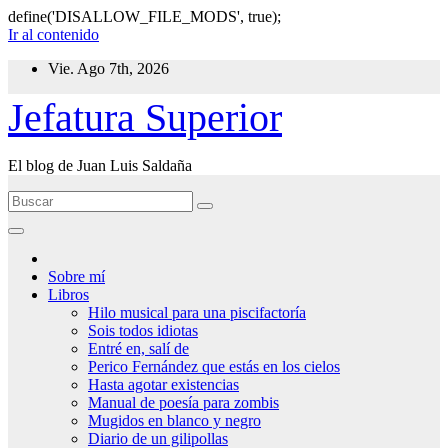
define('DISALLOW_FILE_MODS', true);
Ir al contenido
Vie. Ago 7th, 2026
Jefatura Superior
El blog de Juan Luis Saldaña
Sobre mí
Libros
Hilo musical para una piscifactoría
Sois todos idiotas
Entré en, salí de
Perico Fernández que estás en los cielos
Hasta agotar existencias
Manual de poesía para zombis
Mugidos en blanco y negro
Diario de un gilipollas