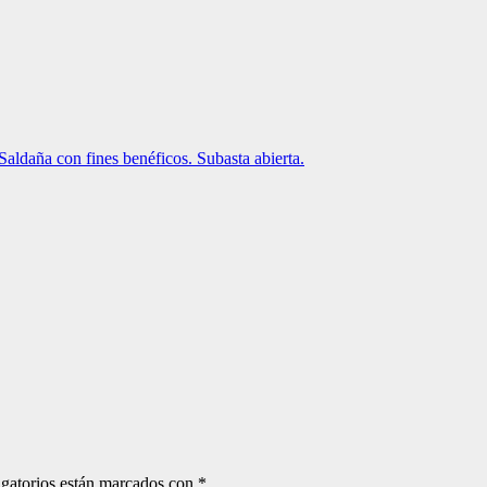
 Saldaña con fines benéficos. Subasta abierta.
gatorios están marcados con
*