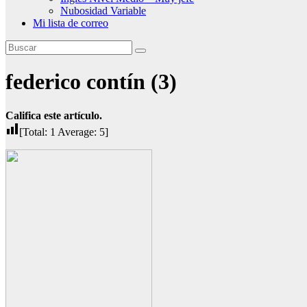
Nubosidad Variable
Mi lista de correo
federico contín (3)
Califica este artículo.
[Total:
1
Average:
5
]