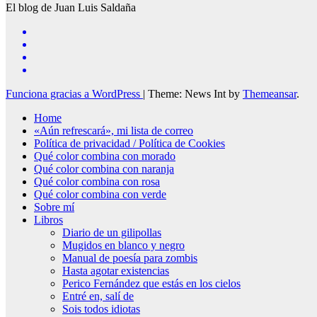
El blog de Juan Luis Saldaña
Funciona gracias a WordPress
|
Theme: News Int by
Themeansar
.
Home
«Aún refrescará», mi lista de correo
Política de privacidad / Política de Cookies
Qué color combina con morado
Qué color combina con naranja
Qué color combina con rosa
Qué color combina con verde
Sobre mí
Libros
Diario de un gilipollas
Mugidos en blanco y negro
Manual de poesía para zombis
Hasta agotar existencias
Perico Fernández que estás en los cielos
Entré en, salí de
Sois todos idiotas