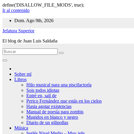
define('DISALLOW_FILE_MODS', true);
Ir al contenido
Dom. Ago 9th, 2026
Jefatura Superior
El blog de Juan Luis Saldaña
Sobre mí
Libros
Hilo musical para una piscifactoría
Sois todos idiotas
Entré en, salí de
Perico Fernández que estás en los cielos
Hasta agotar existencias
Manual de poesía para zombis
Mugidos en blanco y negro
Diario de un gilipollas
Música
Inglés Nivel Medio – Muy jefe