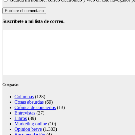
Suscríbete a mi lista de correo.
Categorías
Columnas
(128)
Cosas absurdas
(69)
Crónica de conciertos
(13)
Entrevistas
(27)
Libros
(39)
Marketing online
(10)
Opinion breve
(1.303)
Recomendación
(4)