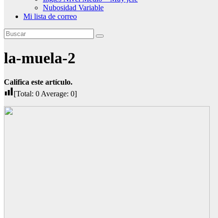
Nubosidad Variable
Mi lista de correo
la-muela-2
Califica este artículo.
[Total:
0
Average:
0
]