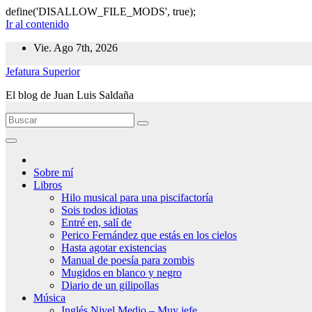
define('DISALLOW_FILE_MODS', true);
Ir al contenido
Vie. Ago 7th, 2026
Jefatura Superior
El blog de Juan Luis Saldaña
Sobre mí
Libros
Hilo musical para una piscifactoría
Sois todos idiotas
Entré en, salí de
Perico Fernández que estás en los cielos
Hasta agotar existencias
Manual de poesía para zombis
Mugidos en blanco y negro
Diario de un gilipollas
Música
Inglés Nivel Medio – Muy jefe