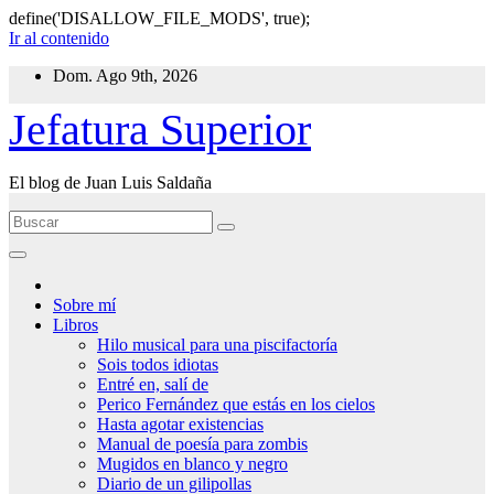
define('DISALLOW_FILE_MODS', true);
Ir al contenido
Dom. Ago 9th, 2026
Jefatura Superior
El blog de Juan Luis Saldaña
Sobre mí
Libros
Hilo musical para una piscifactoría
Sois todos idiotas
Entré en, salí de
Perico Fernández que estás en los cielos
Hasta agotar existencias
Manual de poesía para zombis
Mugidos en blanco y negro
Diario de un gilipollas