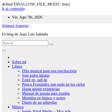
define('DISALLOW_FILE_MODS', true);
Ir al contenido
Vie. Ago 7th, 2026
Jefatura Superior
El blog de Juan Luis Saldaña
Sobre mí
Libros
Hilo musical para una piscifactoría
Sois todos idiotas
Entré en, salí de
Perico Fernández que estás en los cielos
Hasta agotar existencias
Manual de poesía para zombis
Mugidos en blanco y negro
Diario de un gilipollas
Música
Inglés Nivel Medio – Muy jefe