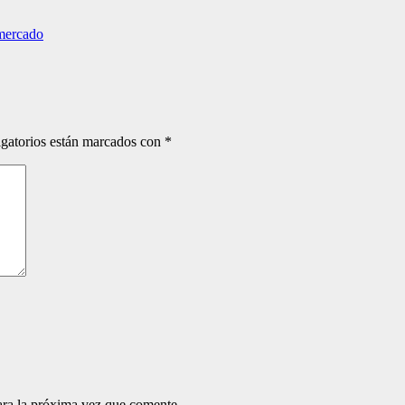
rmercado
gatorios están marcados con
*
ara la próxima vez que comente.