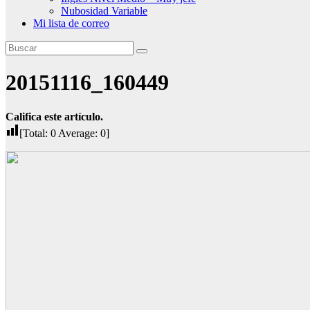
Nubosidad Variable
Mi lista de correo
20151116_160449
Califica este artículo.
[Total:
0
Average:
0
]