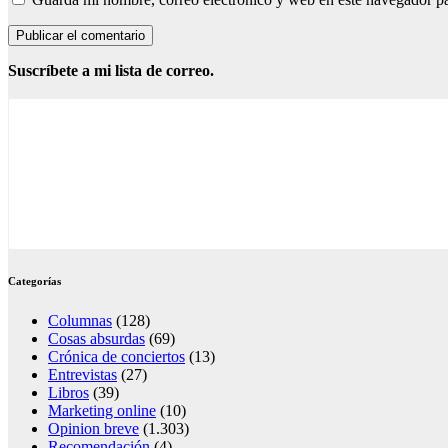
Suscríbete a mi lista de correo.
Categorías
Columnas
(128)
Cosas absurdas
(69)
Crónica de conciertos
(13)
Entrevistas
(27)
Libros
(39)
Marketing online
(10)
Opinion breve
(1.303)
Recomendación
(4)