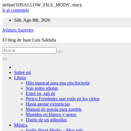
define('DISALLOW_FILE_MODS', true);
Ir al contenido
Sáb. Ago 8th, 2026
Jefatura Superior
El blog de Juan Luis Saldaña
Sobre mí
Libros
Hilo musical para una piscifactoría
Sois todos idiotas
Entré en, salí de
Perico Fernández que estás en los cielos
Hasta agotar existencias
Manual de poesía para zombis
Mugidos en blanco y negro
Diario de un gilipollas
Música
Inglés Nivel Medio – Muy jefe