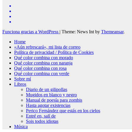
Funciona gracias a WordPress
|
Theme: News Int by
Themeansar
.
Home
«Aún refrescará», mi lista de correo
Política de privacidad / Política de Cookies
Qué color combina con morado
Qué color combina con naranja
Qué color combina con rosa
Qué color combina con verde
Sobre mí
Libros
Diario de un gilipollas
Mugidos en blanco y negro
Manual de poesía para zombis
Hasta agotar existencias
Perico Fernández que estás en los cielos
Entré en, salí de
Sois todos idiotas
Música