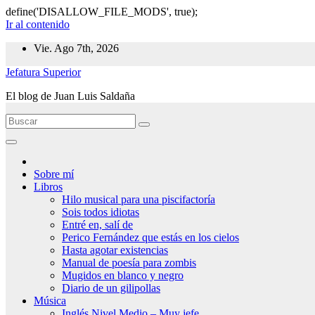
define('DISALLOW_FILE_MODS', true);
Ir al contenido
Vie. Ago 7th, 2026
Jefatura Superior
El blog de Juan Luis Saldaña
Sobre mí
Libros
Hilo musical para una piscifactoría
Sois todos idiotas
Entré en, salí de
Perico Fernández que estás en los cielos
Hasta agotar existencias
Manual de poesía para zombis
Mugidos en blanco y negro
Diario de un gilipollas
Música
Inglés Nivel Medio – Muy jefe