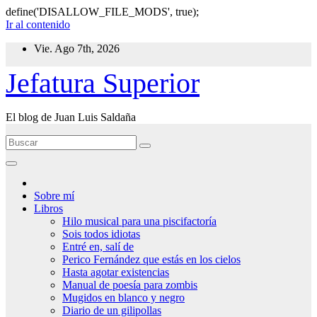
define('DISALLOW_FILE_MODS', true);
Ir al contenido
Vie. Ago 7th, 2026
Jefatura Superior
El blog de Juan Luis Saldaña
Sobre mí
Libros
Hilo musical para una piscifactoría
Sois todos idiotas
Entré en, salí de
Perico Fernández que estás en los cielos
Hasta agotar existencias
Manual de poesía para zombis
Mugidos en blanco y negro
Diario de un gilipollas