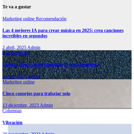
Te va a gustar
Marketing online
Recomendación
Las 4 mejores IA para crear música en 2025: crea canciones
increíbles en segundos
2 abril, 2025
Admin
Uncategorized
Colores flúor: cómo combinar la ropa deportiva
2 abril, 2025
Admin
Marketing online
Cinco consejos para trabajar solo
13 diciembre, 2023
Admin
Columnas
Vibración