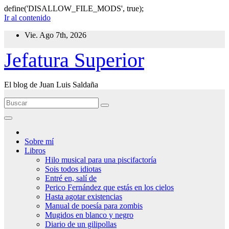
define('DISALLOW_FILE_MODS', true);
Ir al contenido
Vie. Ago 7th, 2026
Jefatura Superior
El blog de Juan Luis Saldaña
Sobre mí
Libros
Hilo musical para una piscifactoría
Sois todos idiotas
Entré en, salí de
Perico Fernández que estás en los cielos
Hasta agotar existencias
Manual de poesía para zombis
Mugidos en blanco y negro
Diario de un gilipollas