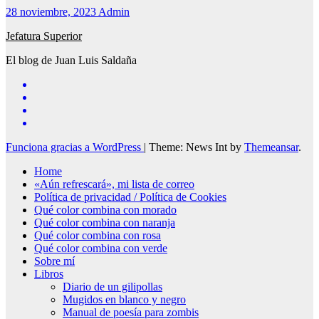
28 noviembre, 2023
Admin
Jefatura Superior
El blog de Juan Luis Saldaña
Funciona gracias a WordPress
|
Theme: News Int by
Themeansar
.
Home
«Aún refrescará», mi lista de correo
Política de privacidad / Política de Cookies
Qué color combina con morado
Qué color combina con naranja
Qué color combina con rosa
Qué color combina con verde
Sobre mí
Libros
Diario de un gilipollas
Mugidos en blanco y negro
Manual de poesía para zombis