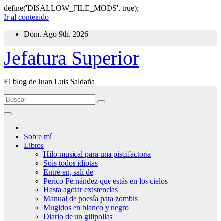
define('DISALLOW_FILE_MODS', true);
Ir al contenido
Dom. Ago 9th, 2026
Jefatura Superior
El blog de Juan Luis Saldaña
Sobre mí
Libros
Hilo musical para una piscifactoría
Sois todos idiotas
Entré en, salí de
Perico Fernández que estás en los cielos
Hasta agotar existencias
Manual de poesía para zombis
Mugidos en blanco y negro
Diario de un gilipollas