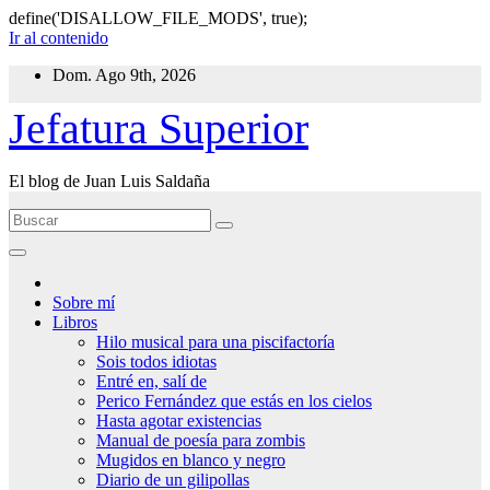
define('DISALLOW_FILE_MODS', true);
Ir al contenido
Dom. Ago 9th, 2026
Jefatura Superior
El blog de Juan Luis Saldaña
Sobre mí
Libros
Hilo musical para una piscifactoría
Sois todos idiotas
Entré en, salí de
Perico Fernández que estás en los cielos
Hasta agotar existencias
Manual de poesía para zombis
Mugidos en blanco y negro
Diario de un gilipollas