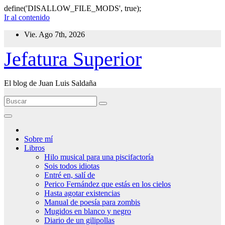
define('DISALLOW_FILE_MODS', true);
Ir al contenido
Vie. Ago 7th, 2026
Jefatura Superior
El blog de Juan Luis Saldaña
Sobre mí
Libros
Hilo musical para una piscifactoría
Sois todos idiotas
Entré en, salí de
Perico Fernández que estás en los cielos
Hasta agotar existencias
Manual de poesía para zombis
Mugidos en blanco y negro
Diario de un gilipollas