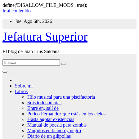
define('DISALLOW_FILE_MODS', true);
Ir al contenido
Jue. Ago 6th, 2026
Jefatura Superior
El blog de Juan Luis Saldaña
Sobre mí
Libros
Hilo musical para una piscifactoría
Sois todos idiotas
Entré en, salí de
Perico Fernández que estás en los cielos
Hasta agotar existencias
Manual de poesía para zombis
Mugidos en blanco y negro
Diario de un gilipollas