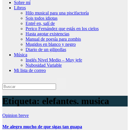
Sobre mí
Libros
Hilo musical para una piscifactoría
Sois todos idiotas
Entré en, salí de
Perico Fernández que estás en los cielos
Hasta agotar existencias
Manual de poesía para zombis
Mugidos en blanco y negro
Diario de un gilipollas
Música
Inglés Nivel Medio – Muy jefe
Nubosidad Variable
Mi lista de correo
Etiqueta:
elefantes. musica
Opinion breve
Me alegro mucho de que sigas tan guapa