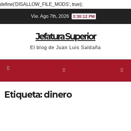
define('DISALLOW_FILE_MODS', true);
Ir
Vie. Ago 7th, 2026
3:30:13 PM
al
contenido
Jefatura Superior
El blog de Juan Luis Saldaña
Etiqueta:
dinero