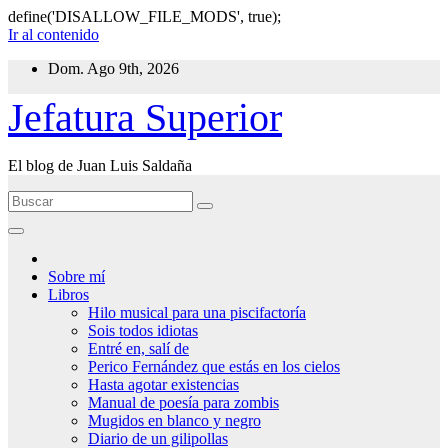
define('DISALLOW_FILE_MODS', true);
Ir al contenido
Dom. Ago 9th, 2026
Jefatura Superior
El blog de Juan Luis Saldaña
Sobre mí
Libros
Hilo musical para una piscifactoría
Sois todos idiotas
Entré en, salí de
Perico Fernández que estás en los cielos
Hasta agotar existencias
Manual de poesía para zombis
Mugidos en blanco y negro
Diario de un gilipollas