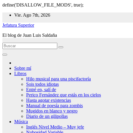
define('DISALLOW_FILE_MODS', true);
Ir
Vie. Ago 7th, 2026
al
Jefatura Superior
contenido
El blog de Juan Luis Saldaña
Sobre mí
Libros
Hilo musical para una piscifactoría
Sois todos idiotas
Entré en, salí de
Perico Fernández que estás en los cielos
Hasta agotar existencias
Manual de poesía para zombis
Mugidos en blanco y negro
Diario de un gilipollas
Música
Inglés Nivel Medio – Muy jefe
Nubosidad Variable