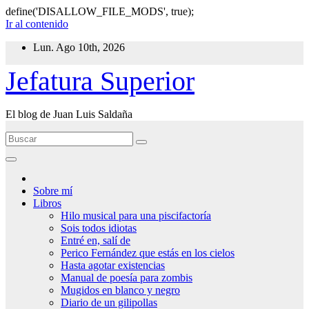
define('DISALLOW_FILE_MODS', true);
Ir al contenido
Lun. Ago 10th, 2026
Jefatura Superior
El blog de Juan Luis Saldaña
Sobre mí
Libros
Hilo musical para una piscifactoría
Sois todos idiotas
Entré en, salí de
Perico Fernández que estás en los cielos
Hasta agotar existencias
Manual de poesía para zombis
Mugidos en blanco y negro
Diario de un gilipollas