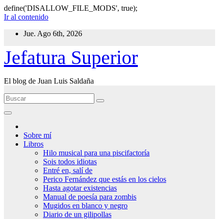
define('DISALLOW_FILE_MODS', true);
Ir al contenido
Jue. Ago 6th, 2026
Jefatura Superior
El blog de Juan Luis Saldaña
Sobre mí
Libros
Hilo musical para una piscifactoría
Sois todos idiotas
Entré en, salí de
Perico Fernández que estás en los cielos
Hasta agotar existencias
Manual de poesía para zombis
Mugidos en blanco y negro
Diario de un gilipollas