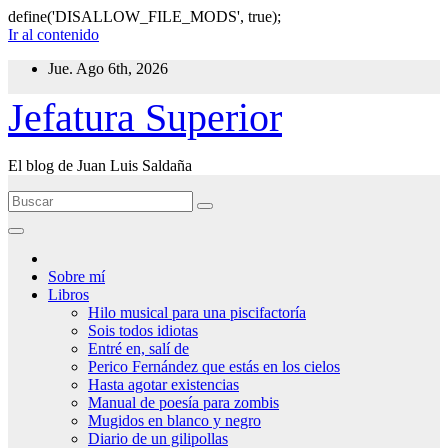
define('DISALLOW_FILE_MODS', true);
Ir al contenido
Jue. Ago 6th, 2026
Jefatura Superior
El blog de Juan Luis Saldaña
Sobre mí
Libros
Hilo musical para una piscifactoría
Sois todos idiotas
Entré en, salí de
Perico Fernández que estás en los cielos
Hasta agotar existencias
Manual de poesía para zombis
Mugidos en blanco y negro
Diario de un gilipollas