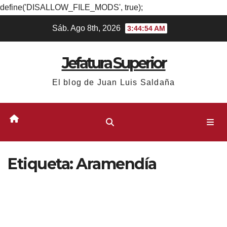
define('DISALLOW_FILE_MODS', true);
Ir
Sáb. Ago 8th, 2026
3:44:54 AM
al
contenido
Jefatura Superior
El blog de Juan Luis Saldaña
Etiqueta:
Aramendía