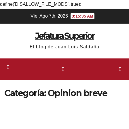
define('DISALLOW_FILE_MODS', true);
Ir
Vie. Ago 7th, 2026
3:15:35 AM
al
contenido
Jefatura Superior
El blog de Juan Luis Saldaña
Categoría:
Opinion breve