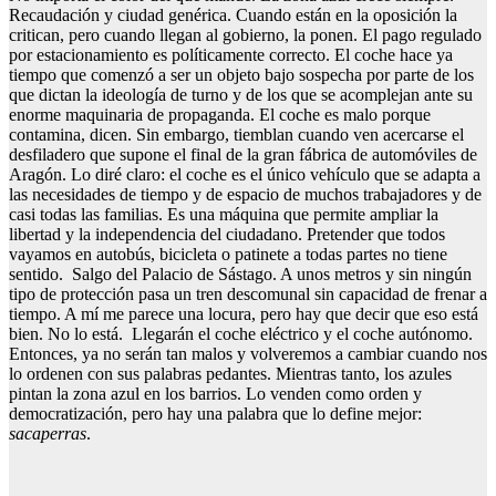
Recaudación y ciudad genérica. Cuando están en la oposición la
critican, pero cuando llegan al gobierno, la ponen. El pago regulado
por estacionamiento es políticamente correcto. El coche hace ya
tiempo que comenzó a ser un objeto bajo sospecha por parte de los
que dictan la ideología de turno y de los que se acomplejan ante su
enorme maquinaria de propaganda. El coche es malo porque
contamina, dicen. Sin embargo, tiemblan cuando ven acercarse el
desfiladero que supone el final de la gran fábrica de automóviles de
Aragón. Lo diré claro: el coche es el único vehículo que se adapta a
las necesidades de tiempo y de espacio de muchos trabajadores y de
casi todas las familias. Es una máquina que permite ampliar la
libertad y la independencia del ciudadano. Pretender que todos
vayamos en autobús, bicicleta o patinete a todas partes no tiene
sentido. Salgo del Palacio de Sástago. A unos metros y sin ningún
tipo de protección pasa un tren descomunal sin capacidad de frenar a
tiempo. A mí me parece una locura, pero hay que decir que eso está
bien. No lo está. Llegarán el coche eléctrico y el coche autónomo.
Entonces, ya no serán tan malos y volveremos a cambiar cuando nos
lo ordenen con sus palabras pedantes. Mientras tanto, los azules
pintan la zona azul en los barrios. Lo venden como orden y
democratización, pero hay una palabra que lo define mejor:
sacaperras
.