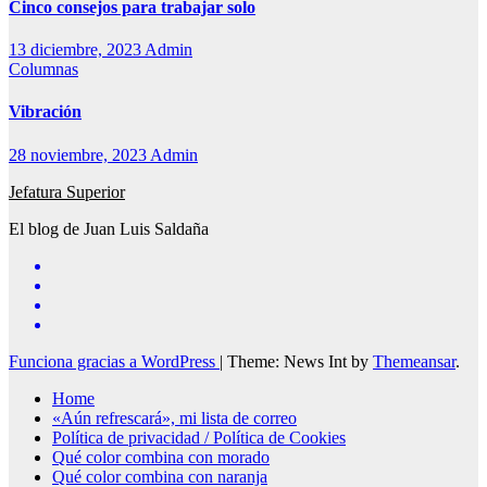
Cinco consejos para trabajar solo
13 diciembre, 2023
Admin
Columnas
Vibración
28 noviembre, 2023
Admin
Jefatura Superior
El blog de Juan Luis Saldaña
Funciona gracias a WordPress
|
Theme: News Int by
Themeansar
.
Home
«Aún refrescará», mi lista de correo
Política de privacidad / Política de Cookies
Qué color combina con morado
Qué color combina con naranja