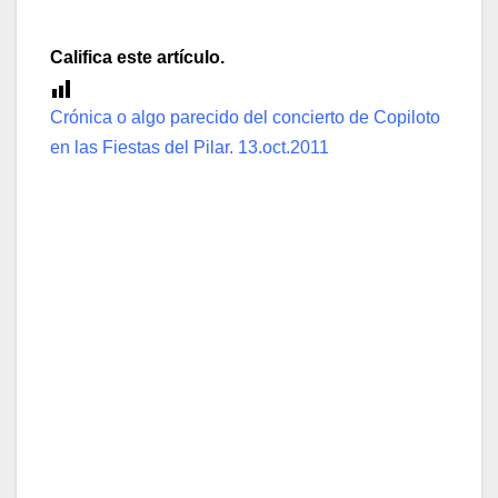
Califica este artículo.
[Total:
1
Average:
5
]
Crónica o algo parecido del concierto de Copiloto
en las Fiestas del Pilar. 13.oct.2011
Pedrito me dijo por sms que siguiera la manguera
de cables y me encontraría con él. Funcionó. Algo
parecido al camino de baldosas amarillas.
Sonaba Cuti cuando me agarré a la chepa de
Pedro Popker, el nuevo productor musical de la
ciudad que estaba con Andrea. Esa sí que canta.
Cuti sonaba bien, rock bien hecho y bien cantado.
Dice una leyenda urbana que solo utiliza un par
de octavas del teclado, pero yo no me lo creo,
aunque si fuera verdad, no pasaría nada. Otros