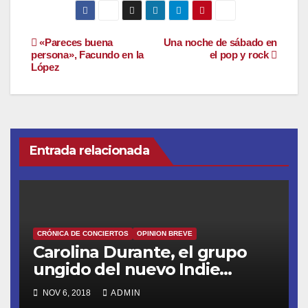
Navegación
«Pareces buena
Una noche de sábado en
persona», Facundo en la
el pop y rock
López
de
entradas
Entrada relacionada
CRÓNICA DE CONCIERTOS
OPINION BREVE
Carolina Durante, el grupo
ungido del nuevo Indie
Español
NOV 6, 2018
ADMIN