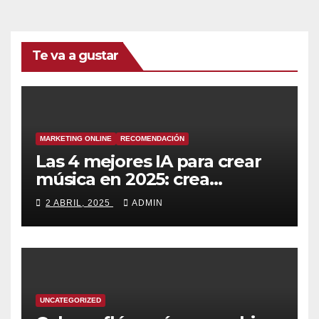
Te va a gustar
MARKETING ONLINE
RECOMENDACIÓN
Las 4 mejores IA para crear
música en 2025: crea
canciones increíbles en
2 ABRIL, 2025
ADMIN
segundos
UNCATEGORIZED