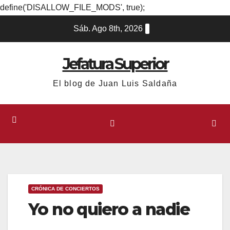
define('DISALLOW_FILE_MODS', true);
Ir
Sáb. Ago 8th, 2026
al
contenido
Jefatura Superior
El blog de Juan Luis Saldaña
CRÓNICA DE CONCIERTOS
Yo no quiero a nadie