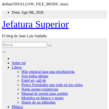
define('DISALLOW_FILE_MODS', true);
Ir
Dom. Ago 9th, 2026
al
contenido
Jefatura Superior
El blog de Juan Luis Saldaña
Sobre mí
Libros
Hilo musical para una piscifactoría
Sois todos idiotas
Entré en, salí de
Perico Fernández que estás en los cielos
Hasta agotar existencias
Manual de poesía para zombis
Mugidos en blanco y negro
Diario de un gilipollas
Música