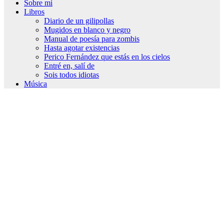
Sobre mí
Libros
Diario de un gilipollas
Mugidos en blanco y negro
Manual de poesía para zombis
Hasta agotar existencias
Perico Fernández que estás en los cielos
Entré en, salí de
Sois todos idiotas
Música