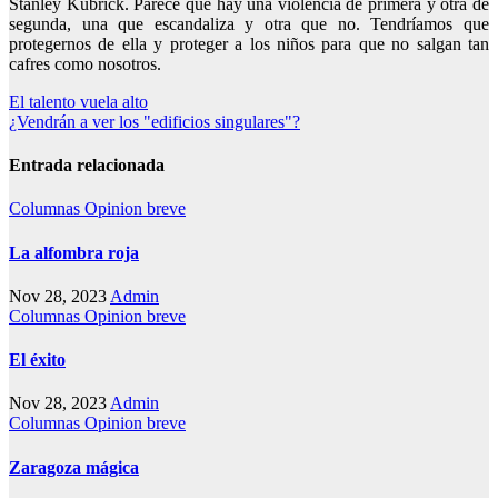
Stanley Kubrick. Parece que hay una violencia de primera y otra de
segunda, una que escandaliza y otra que no. Tendríamos que
protegernos de ella y proteger a los niños para que no salgan tan
cafres como nosotros.
Navegación
El talento vuela alto
¿Vendrán a ver los "edificios singulares"?
de
entradas
Entrada relacionada
Columnas
Opinion breve
La alfombra roja
Nov 28, 2023
Admin
Columnas
Opinion breve
El éxito
Nov 28, 2023
Admin
Columnas
Opinion breve
Zaragoza mágica