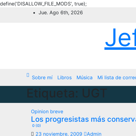
define('DISALLOW_FILE_MODS', true);
Ir
Jue. Ago 6th, 2026
al
contenido
Je
Sobre mí
Libros
Música
Mi lista de corre
Etiqueta:
UGT
Opinion breve
Los progresistas más conser
0 (0)
23 noviembre, 2009
Admin