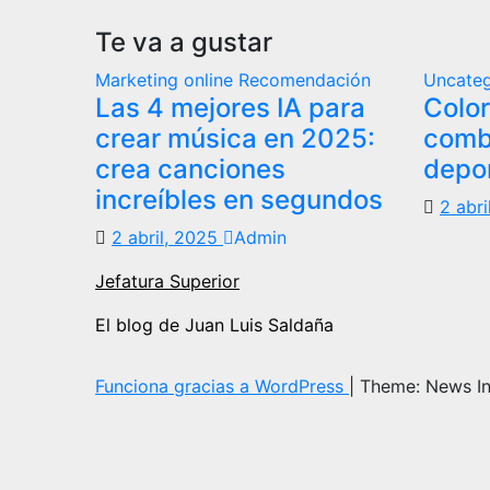
Te va a gustar
Marketing online
Recomendación
Uncateg
Las 4 mejores IA para
Color
crear música en 2025:
combi
crea canciones
depo
increíbles en segundos
2 abr
2 abril, 2025
Admin
Jefatura Superior
El blog de Juan Luis Saldaña
Funciona gracias a WordPress
|
Theme: News I