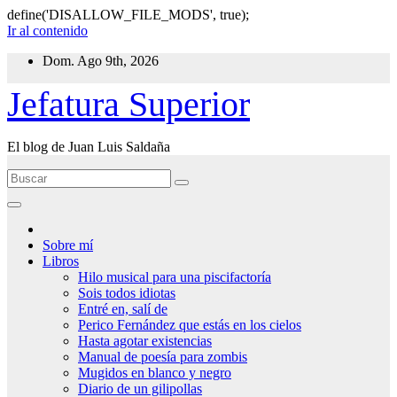
define('DISALLOW_FILE_MODS', true);
Ir al contenido
Dom. Ago 9th, 2026
Jefatura Superior
El blog de Juan Luis Saldaña
Sobre mí
Libros
Hilo musical para una piscifactoría
Sois todos idiotas
Entré en, salí de
Perico Fernández que estás en los cielos
Hasta agotar existencias
Manual de poesía para zombis
Mugidos en blanco y negro
Diario de un gilipollas