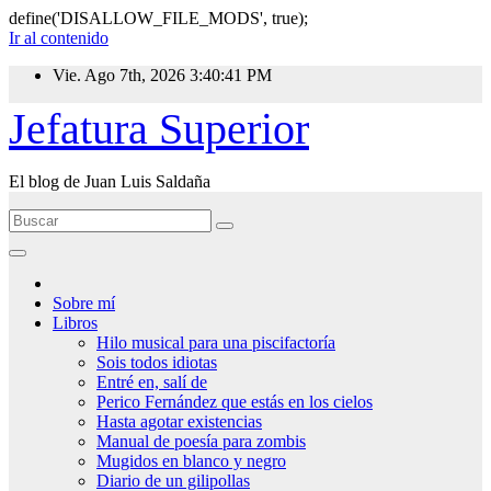
define('DISALLOW_FILE_MODS', true);
Ir al contenido
Vie. Ago 7th, 2026
3:40:41 PM
Jefatura Superior
El blog de Juan Luis Saldaña
Sobre mí
Libros
Hilo musical para una piscifactoría
Sois todos idiotas
Entré en, salí de
Perico Fernández que estás en los cielos
Hasta agotar existencias
Manual de poesía para zombis
Mugidos en blanco y negro
Diario de un gilipollas