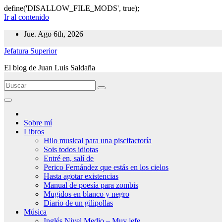
define('DISALLOW_FILE_MODS', true);
Ir al contenido
Jue. Ago 6th, 2026
Jefatura Superior
El blog de Juan Luis Saldaña
Sobre mí
Libros
Hilo musical para una piscifactoría
Sois todos idiotas
Entré en, salí de
Perico Fernández que estás en los cielos
Hasta agotar existencias
Manual de poesía para zombis
Mugidos en blanco y negro
Diario de un gilipollas
Música
Inglés Nivel Medio – Muy jefe