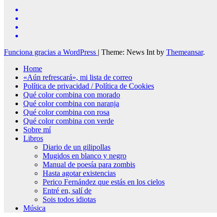
Funciona gracias a WordPress
|
Theme: News Int by
Themeansar
.
Home
«Aún refrescará», mi lista de correo
Política de privacidad / Política de Cookies
Qué color combina con morado
Qué color combina con naranja
Qué color combina con rosa
Qué color combina con verde
Sobre mí
Libros
Diario de un gilipollas
Mugidos en blanco y negro
Manual de poesía para zombis
Hasta agotar existencias
Perico Fernández que estás en los cielos
Entré en, salí de
Sois todos idiotas
Música