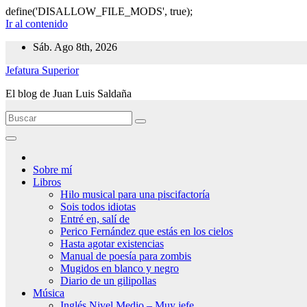
define('DISALLOW_FILE_MODS', true);
Ir al contenido
Sáb. Ago 8th, 2026
Jefatura Superior
El blog de Juan Luis Saldaña
Sobre mí
Libros
Hilo musical para una piscifactoría
Sois todos idiotas
Entré en, salí de
Perico Fernández que estás en los cielos
Hasta agotar existencias
Manual de poesía para zombis
Mugidos en blanco y negro
Diario de un gilipollas
Música
Inglés Nivel Medio – Muy jefe