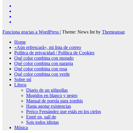
Funciona gracias a WordPress
|
Theme: News Int by
Themeansar
.
Home
«Aún refrescará», mi lista de correo
Política de privacidad / Política de Cookies
Qué color combina con morado
Qué color combina con naranja
Qué color combina con rosa
Qué color combina con verde
Sobre mí
Libros
Diario de un gilipollas
Mugidos en blanco y negro
Manual de poesía para zombis
Hasta agotar existencias
Perico Fernández que estás en los cielos
Entré en, salí de
Sois todos idiotas
Música