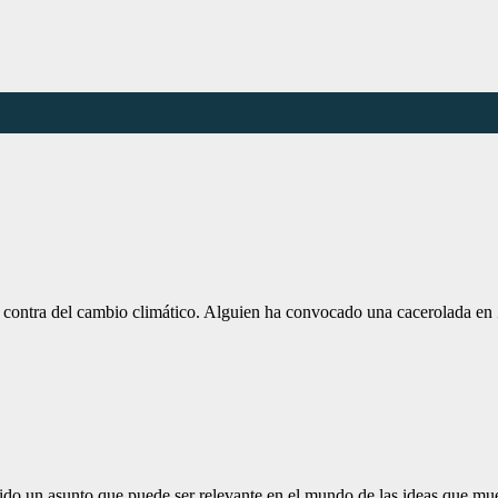
 contra del cambio climático. Alguien ha convocado una cacerolada en
ido un asunto que puede ser relevante en el mundo de las ideas que m