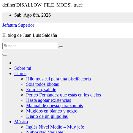
define('DISALLOW_FILE_MODS', true);
Ir
Sáb. Ago 8th, 2026
al
Jefatura Superior
contenido
El blog de Juan Luis Saldaña
Sobre mí
Libros
Hilo musical para una piscifactoría
Sois todos idiotas
Entré en, salí de
Perico Fernández que estás en los cielos
Hasta agotar existencias
Manual de poesía para zombis
Mugidos en blanco y negro
Diario de un gilipollas
Música
Inglés Nivel Medio – Muy jefe
Nubosidad Variable