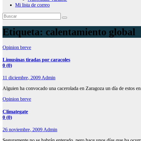
Mi lista de correo
Etiqueta:
calentamiento global
Opinion breve
Limusinas tiradas por caracoles
0 (0)
11 diciembre, 2009
Admin
Alguien ha convocado una cacerolada en Zaragoza un día de estos en
Opinion breve
Climategate
0 (0)
26 noviembre, 2009
Admin
Seguramente no se habrán enterado, pero hace unos días que ha ocurr