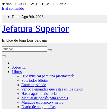
define('DISALLOW_FILE_MODS', true);
Ir al contenido
Dom. Ago 9th, 2026
Jefatura Superior
El blog de Juan Luis Saldaña
Sobre mí
Libros
Hilo musical para una piscifactoría
Sois todos idiotas
Entré en, salí de
Perico Fernández que estás en los cielos
Hasta agotar existencias
Manual de poesía para zombis
Mugidos en blanco y negro
Diario de un gilipollas