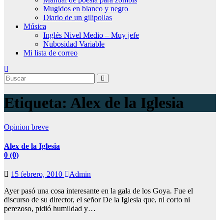
Mugidos en blanco y negro
Diario de un gilipollas
Música
Inglés Nivel Medio – Muy jefe
Nubosidad Variable
Mi lista de correo
Etiqueta:
Alex de la Iglesia
Opinion breve
Alex de la Iglesia
0 (0)
15 febrero, 2010
Admin
Ayer pasó una cosa interesante en la gala de los Goya. Fue el
discurso de su director, el señor De la Iglesia que, ni corto ni
perezoso, pidió humildad y…