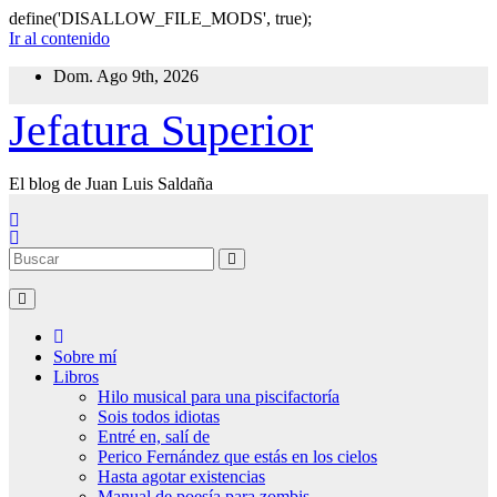
define('DISALLOW_FILE_MODS', true);
Ir al contenido
Dom. Ago 9th, 2026
Jefatura Superior
El blog de Juan Luis Saldaña
Sobre mí
Libros
Hilo musical para una piscifactoría
Sois todos idiotas
Entré en, salí de
Perico Fernández que estás en los cielos
Hasta agotar existencias
Manual de poesía para zombis