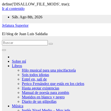
define('DISALLOW_FILE_MODS', true);
Ir al contenido
Sáb. Ago 8th, 2026
Jefatura Superior
El blog de Juan Luis Saldaña
Sobre mí
Libros
Hilo musical para una piscifactoría
Sois todos idiotas
Entré en, salí de
Perico Fernández que estás en los cielos
Hasta agotar existencias
Manual de poesía para zombis
Mugidos en blanco y negro
Diario de un gilipollas
Música
Inglés Nivel Medio – Muy jefe