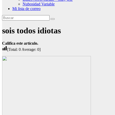
Nubosidad Variable
Mi lista de correo
sois todos idiotas
Califica este artículo.
[Total:
0
Average:
0
]