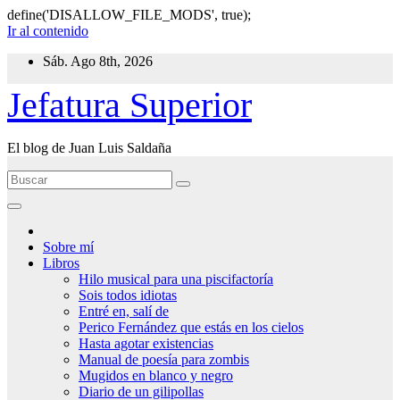
define('DISALLOW_FILE_MODS', true);
Ir al contenido
Sáb. Ago 8th, 2026
Jefatura Superior
El blog de Juan Luis Saldaña
Sobre mí
Libros
Hilo musical para una piscifactoría
Sois todos idiotas
Entré en, salí de
Perico Fernández que estás en los cielos
Hasta agotar existencias
Manual de poesía para zombis
Mugidos en blanco y negro
Diario de un gilipollas