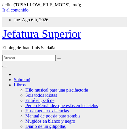
define('DISALLOW_FILE_MODS', true);
Ir al contenido
Jue. Ago 6th, 2026
Jefatura Superior
El blog de Juan Luis Saldaña
Sobre mí
Libros
Hilo musical para una piscifactoría
Sois todos idiotas
Entré en, salí de
Perico Fernández que estás en los cielos
Hasta agotar existencias
Manual de poesía para zombis
Mugidos en blanco y negro
Diario de un gilipollas