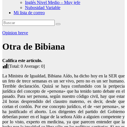
Inglés Nivel Medio – Muy jefe
Nubosidad Variable
Mi lista de correo
Opinion breve
Otra de Bibiana
Califica este artículo.
[Total:
0
Average:
0
]
La Ministra de Igualdad, Bibiana Aído, ha dicho hoy en la SER que
un feto de trece semanas es un ser vivo, pero no es un ser humano.
Terrible declaración. Quizá se haya confundido con la peripecia
jurídica del concepto de «persona» que ha tenido tanto debate en el
pasado. Para ser persona, según nuestro código civil, hay que estar
24 horas desprendido del claustro materno, es decir, desde que
cortan el cordón. Por ese concepto jurídico, el de «ser persona», se
ha justificado el aborto. Los dirigentes del partido del Gobierno
deberían poner en el lugar de la señora Aído a alguien competente y
por lo visto, experto en medicina, ya que parecen entender que la
lucha por la igualdad se libra sólo en las políticas sanitarias. Si no es