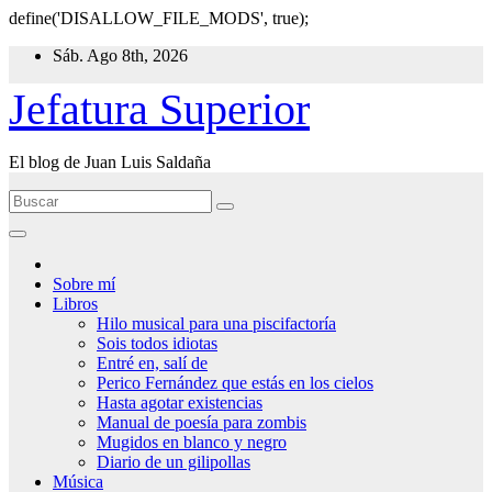
define('DISALLOW_FILE_MODS', true);
Ir
Sáb. Ago 8th, 2026
al
contenido
Jefatura Superior
El blog de Juan Luis Saldaña
Sobre mí
Libros
Hilo musical para una piscifactoría
Sois todos idiotas
Entré en, salí de
Perico Fernández que estás en los cielos
Hasta agotar existencias
Manual de poesía para zombis
Mugidos en blanco y negro
Diario de un gilipollas
Música