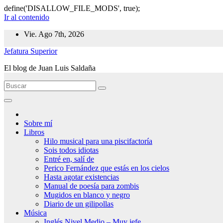
define('DISALLOW_FILE_MODS', true);
Ir al contenido
Vie. Ago 7th, 2026
Jefatura Superior
El blog de Juan Luis Saldaña
Sobre mí
Libros
Hilo musical para una piscifactoría
Sois todos idiotas
Entré en, salí de
Perico Fernández que estás en los cielos
Hasta agotar existencias
Manual de poesía para zombis
Mugidos en blanco y negro
Diario de un gilipollas
Música
Inglés Nivel Medio – Muy jefe