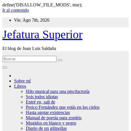
define('DISALLOW_FILE_MODS', true);
Ir al contenido
Vie. Ago 7th, 2026
Jefatura Superior
El blog de Juan Luis Saldaña
Sobre mí
Libros
Hilo musical para una piscifactoría
Sois todos idiotas
Entré en, salí de
Perico Fernández que estás en los cielos
Hasta agotar existencias
Manual de poesía para zombis
Mugidos en blanco y negro
Diario de un gilipollas