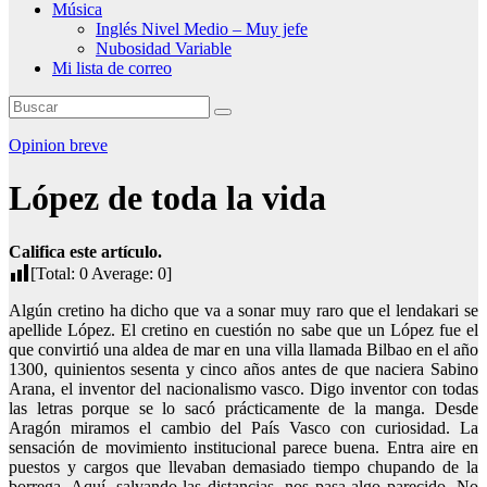
Música
Inglés Nivel Medio – Muy jefe
Nubosidad Variable
Mi lista de correo
Opinion breve
López de toda la vida
Califica este artículo.
[Total:
0
Average:
0
]
Algún cretino ha dicho que va a sonar muy raro que el lendakari se
apellide López. El cretino en cuestión no sabe que un López fue el
que convirtió una aldea de mar en una villa llamada Bilbao en el año
1300, quinientos sesenta y cinco años antes de que naciera Sabino
Arana, el inventor del nacionalismo vasco. Digo inventor con todas
las letras porque se lo sacó prácticamente de la manga. Desde
Aragón miramos el cambio del País Vasco con curiosidad. La
sensación de movimiento institucional parece buena. Entra aire en
puestos y cargos que llevaban demasiado tiempo chupando de la
borrega. Aquí, salvando las distancias, nos pasa algo parecido. No