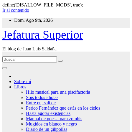
define('DISALLOW_FILE_MODS', true);
Ir al contenido
Dom. Ago 9th, 2026
Jefatura Superior
El blog de Juan Luis Saldaña
Sobre mí
Libros
Hilo musical para una piscifactoría
Sois todos idiotas
Entré en, salí de
Perico Fernández que estás en los cielos
Hasta agotar existencias
Manual de poesía para zombis
Mugidos en blanco y negro
Diario de un gilipollas