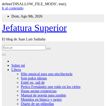
define('DISALLOW_FILE_MODS', true);
Ir al contenido
Dom. Ago 9th, 2026
Jefatura Superior
El blog de Juan Luis Saldaña
Sobre mí
Libros
Hilo musical para una piscifactoría
Sois todos idiotas
Entré en, salí de
Perico Fernández que estás en los cielos
Hasta agotar existencias
Manual de poesía para zombis
Mugidos en blanco y negro
Diario de un gilipollas