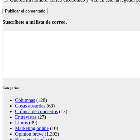
Suscríbete a mi lista de correo.
Categorías
Columnas
(128)
Cosas absurdas
(69)
Crónica de conciertos
(13)
Entrevistas
(27)
Libros
(39)
Marketing online
(10)
Opinion breve
(1.303)
Recomendación
(4)