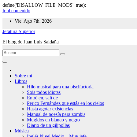
define('DISALLOW_FILE_MODS', true);
Ir al contenido
Vie. Ago 7th, 2026
Jefatura Superior
El blog de Juan Luis Saldaña
Sobre mí
Libros
Hilo musical para una piscifactoría
Sois todos idiotas
Entré en, salí de
Perico Fernández que estás en los cielos
Hasta agotar existencias
Manual de poesía para zombis
Mugidos en blanco y negro
Diario de un gilipollas
Música
Inglés Nivel Medio – Muy jefe